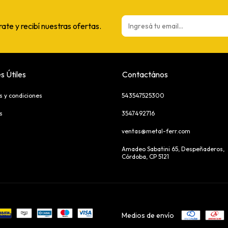
rate y recibí nuestras ofertas.
s Útiles
Contactános
s y condiciones
543547525300
s
3547492716
ventas@metal-ferr.com
Amadeo Sabatini 65, Despeñaderos,
Córdoba, CP 5121
Medios de envío