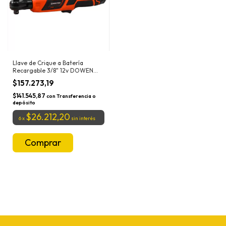
Llave de Crique a Batería
Recargable 3/8" 12v DOWEN
PAGIO
$157.273,19
$141.545,87
con
Transferencia o
depósito
$26.212,20
6
x
sin interés