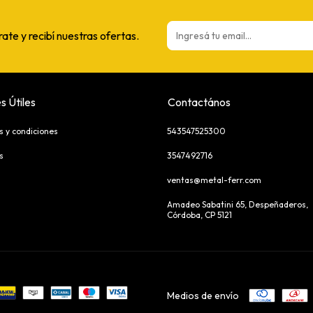
rate y recibí nuestras ofertas.
s Útiles
Contactános
s y condiciones
543547525300
s
3547492716
ventas@metal-ferr.com
Amadeo Sabatini 65, Despeñaderos,
Córdoba, CP 5121
Medios de envío