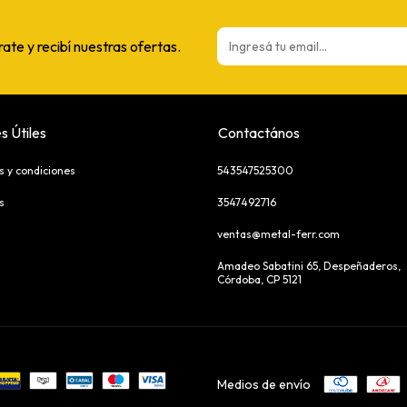
rate y recibí nuestras ofertas.
s Útiles
Contactános
s y condiciones
543547525300
s
3547492716
ventas@metal-ferr.com
Amadeo Sabatini 65, Despeñaderos,
Córdoba, CP 5121
Medios de envío