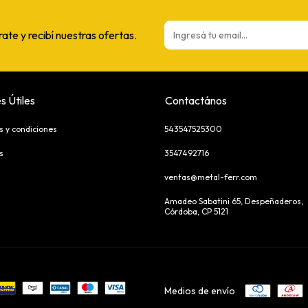
rate y recibí nuestras ofertas.
s Útiles
Contactános
s y condiciones
543547525300
s
3547492716
ventas@metal-ferr.com
Amadeo Sabatini 65, Despeñaderos,
Córdoba, CP 5121
Medios de envío