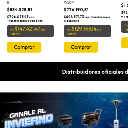
II
W50P
$1.
$884.528,81
$776.190,81
$92
$796.075,93
$698.571,73
o de
con
con
Transferencia
Transferencia o depósito
o depósito
6
$147.421,47
$129.365,14
6
x
sin
6
x
sin
in
interés
interés
Distribuidores oficiales de las