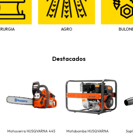
ERURGIA
AGRO
BULON
Destacados
Motosierra HUSQVARNA 445
Motobomba HUSQVARNA
Sop