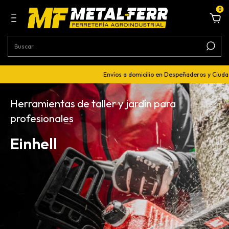
0
Envíos a domicilio en Despeñaderos y Ciudad de Córd
Herramientas de taller y jardín para
profesionales
Einhell