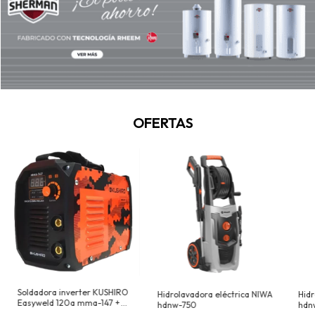
Sherman
OFERTAS
VER
MÁS
Soldadora inverter KUSHIRO
Hidrolavadora eléctrica NIWA
Hidr
Easyweld 120a mma-147 +
hdnw-750
hdn
CARETA