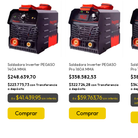
Soldadora Inverter PEGASO
Soldadora Inverter PEGASO
Sold
140A MMA
Pro 160A MMA
Pro
$248.639,70
$358.582,53
$3
$223.775,73
$322.724,28
$34
con
Transferencia
con
Transferencia
o depósito
o depósito
o de
$41.439,95
$59.763,76
6
x
sin interés
6
x
sin interés
6
in