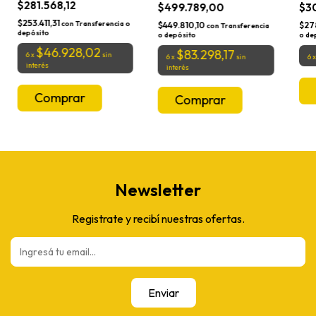
$281.568,12
$499.789,00
$3
$253.411,31
con
Transferencia o
$449.810,10
$27
con
Transferencia
depósito
o depósito
o de
$46.928,02
$83.298,17
6
x
sin
6
x
sin
6
interés
interés
Newsletter
Registrate y recibí nuestras ofertas.