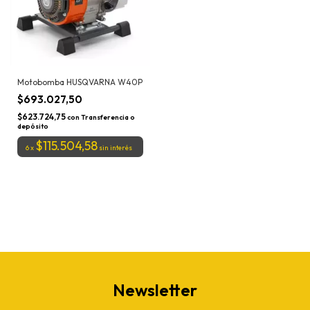
Motobomba HUSQVARNA W40P
$693.027,50
$623.724,75
con
Transferencia o
depósito
$115.504,58
6
x
sin interés
Newsletter