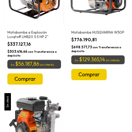
Motobomba a Explosión
Motobomba HUSQVARNA W50P
Lusqtoff LMB20 5.5 HP 2”
$776.190,81
$337.127,16
$698.571,73
con
Transferencia o
$303.414,44
depósito
con
Transferencia o
depósito
$129.365,14
6
x
sin interés
$56.187,86
6
x
sin interés
Sin stock