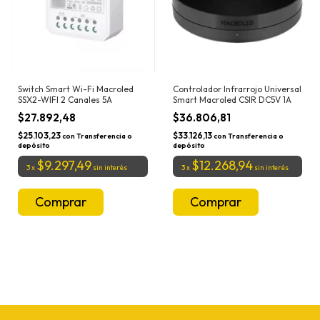
Switch Smart Wi-Fi Macroled
Controlador Infrarrojo Universal
SSX2-WIFI 2 Canales 5A
Smart Macroled CSIR DC5V 1A
$27.892,48
$36.806,81
$25.103,23
$33.126,13
con
Transferencia o
con
Transferencia o
depósito
depósito
$9.297,49
$12.268,94
3
x
sin interés
3
x
sin interés