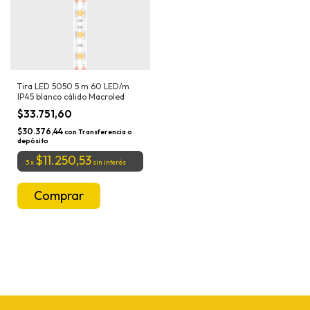
Tira LED 5050 5 m 60 LED/m
IP45 blanco cálido Macroled
$33.751,60
$30.376,44
con
Transferencia o
depósito
$11.250,53
3
x
sin interés