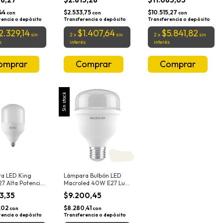
,44
$2.533,75
$10.515,27
con
con
con
rencia o depósito
Transferencia o depósito
Transferencia o depósito
2.329,14
$1.407,64
$5.841,82
sin
2
x
sin
2
x
sin
s
interés
interés
Sin stock
a LED King
Lámpara Bulbón LED
7 Alta Potencia
Macroled 40W E27 Luz
a
Fría 6500K
53,35
$9.200,45
,02
$8.280,41
con
con
rencia o depósito
Transferencia o depósito