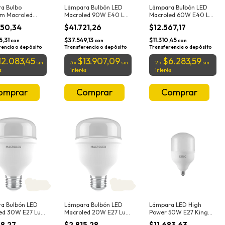
a Bulbo
Lámpara Bulbón LED
Lámpara Bulbón LED
m Macroled
Macroled 90W E40 Luz
Macroled 60W E40 Luz
ia 40W E40 Luz
Fría 6500K
Fría 6500K
250,34
$41.721,26
$12.567,17
5,31
$37.549,13
$11.310,45
con
con
con
rencia o depósito
Transferencia o depósito
Transferencia o depósito
12.083,45
$13.907,09
$6.283,59
sin
3
x
sin
2
x
sin
s
interés
interés
a Bulbón LED
Lámpara Bulbón LED
Lámpara LED High
ed 30W E27 Luz
Macroled 20W E27 Luz
Power 50W E27 King
500K
Fría 6500K
Alta Potencia Luz Fría
58,27
$2.815,28
$11.683,63