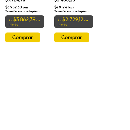
$6.952,30
$4.912,41
con
con
Transferencia o depósito
Transferencia o depósito
$3.862,39
$2.729,12
2
x
sin
2
x
sin
interés
interés