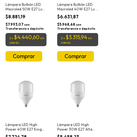
Lámpara Bulbón LED
Lámpara Bulbón LED
Macroled 50W E27 Luz
Macroled 40W E27 Luz
Fría 6500K
Fría 6500K
$8.881,19
$6.631,87
$7.993,07
$5.968,68
con
con
Transferencia o depósito
Transferencia o depósito
$4.440,60
$3.315,94
2
x
sin
2
x
sin
interés
interés
Lámpara LED High
Lámpara LED High
Power 40W E27 King
Power 30W E27 Alta
Alta Potencia Luz Fría
Potencia Luz Fría
$7.724,78
$5.458,23