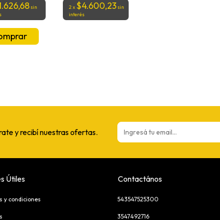
1.626,68
$4.600,23
sin
2
x
sin
s
interés
rate y recibí nuestras ofertas.
s Útiles
Contactános
s y condiciones
543547525300
s
3547492716