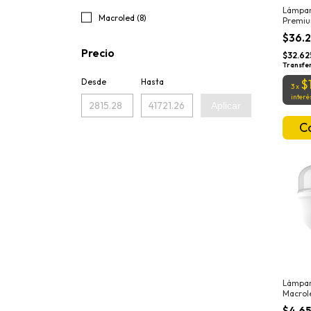
Lámpar
Macroled (8)
Premiu
Magnol
$36.
Cálida
Precio
$32.62
Transfe
Desde
Hasta
$
3
x
interé
Aplicar
Lámpar
Macrol
Fría 6
$4.6