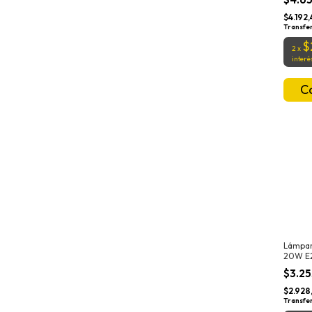
$4.192
Transfe
$
2
x
interé
Lámpar
20W E2
Luz Frí
$3.2
$2.928
Transfe