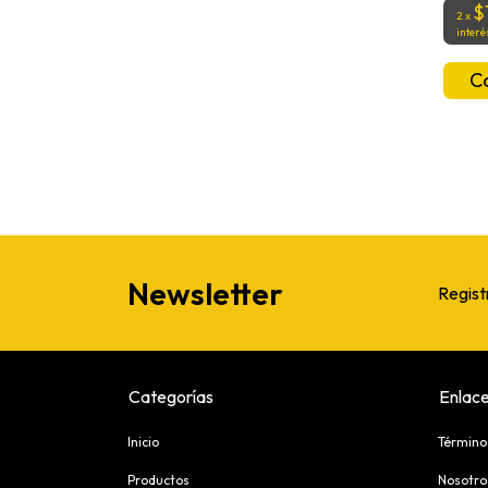
$
2
x
interé
Newsletter
Regist
Categorías
Enlace
Inicio
Término
Productos
Nosotro