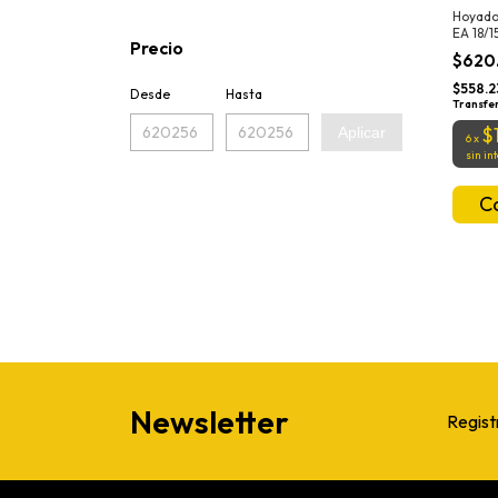
Hoyado
EA 18/1
Precio
C/MEC
$620
$558.
Desde
Hasta
Transfe
$
Aplicar
6
x
sin in
Newsletter
Regist