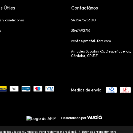
s Útiles
Contactános
s y condiciones
543547525300
s
3547492716
ventas@metal-ferr.com
Amadeo Sabatini 65, Despeñaderos,
Córdoba, CP 5121
Medios de envío
a de las y los consumidores. Para reclamos
ingresá acá.
/
Botón de arrepentimiento