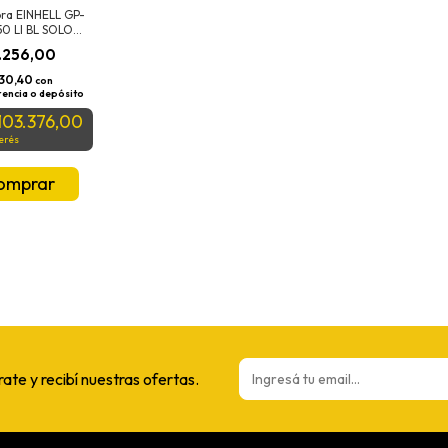
ra EINHELL GP-
50 LI BL SOLO
HA
.256,00
230,40
con
rencia o depósito
103.376,00
terés
rate y recibí nuestras ofertas.