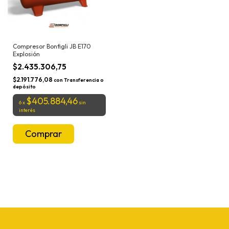
Compresor Bonfigli JB E170
Explosión
$2.435.306,75
$2.191.776,08
con
Transferencia o
depósito
$405.884,46
6
x
sin
interés