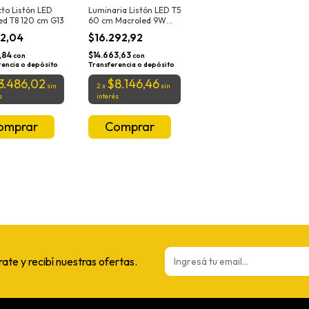
to Listón LED
Luminaria Listón LED T5
ed T8 120 cm G13
60 cm Macroled 9W
Cálida
72,04
$16.292,92
,84
$14.663,63
con
con
rencia o depósito
Transferencia o depósito
3.486,02
$8.146,46
sin
2
x
sin
s
interés
rate y recibí nuestras ofertas.