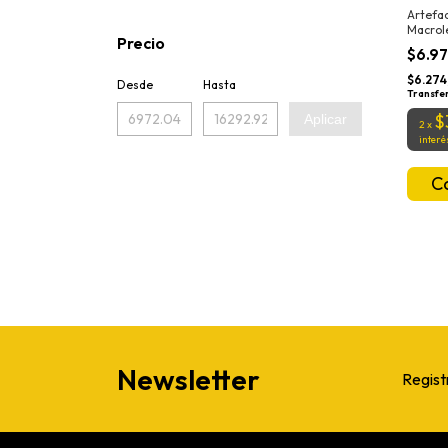
Artefac
Macrol
Precio
$6.9
$6.274
Desde
Hasta
Transfe
$
Aplicar
2
x
interé
Newsletter
Regist