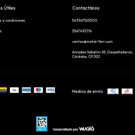
s Útiles
Contactános
s y condiciones
543547525300
s
3547492716
ventas@metal-ferr.com
Amadeo Sabatini 65, Despeñaderos,
Córdoba, CP 5121
Medios de envío