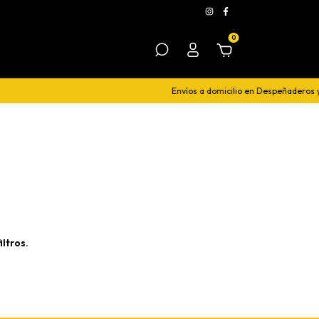
0
Envíos a domicilio en Despeñaderos y
ltros.