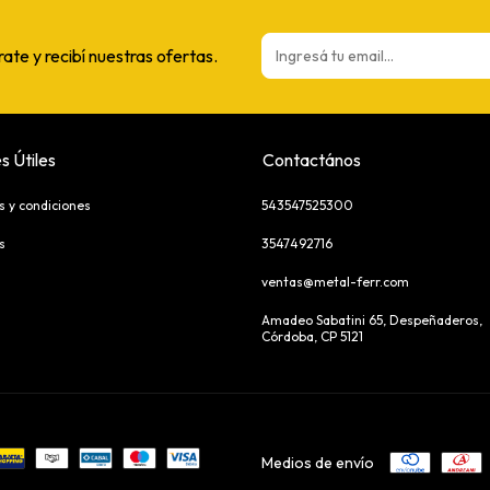
rate y recibí nuestras ofertas.
s Útiles
Contactános
s y condiciones
543547525300
s
3547492716
ventas@metal-ferr.com
Amadeo Sabatini 65, Despeñaderos,
Córdoba, CP 5121
Medios de envío