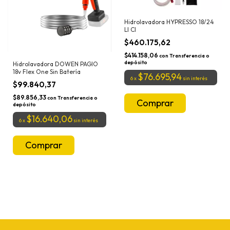
Hidrolavadora HYPRESSO 18/24
LI CI
$460.175,62
$414.158,06
con
Transferencia o
depósito
Hidrolavadora DOWEN PAGIO
18v Flex One Sin Batería
$76.695,94
6
x
sin interés
$99.840,37
$89.856,33
con
Transferencia o
depósito
$16.640,06
6
x
sin interés